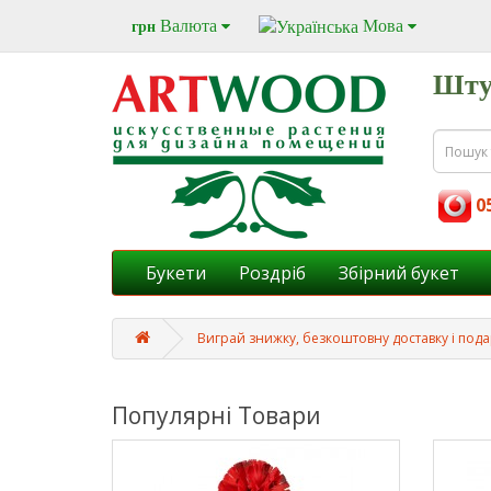
Валюта
Мова
грн
Шту
05
Букети
Роздріб
Збірний букет
Виграй знижку, безкоштовну доставку і под
Популярні Товари