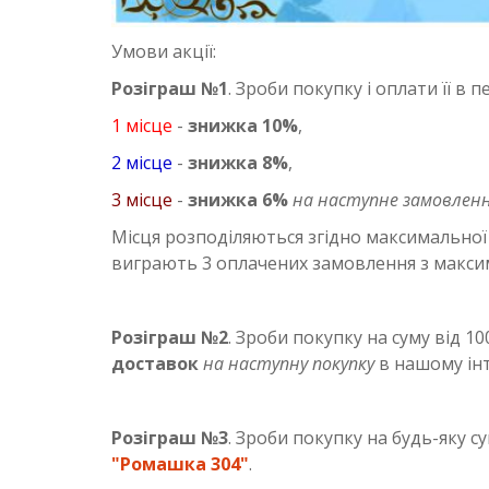
Умови акції:
Розіграш №1
. Зроби покупку і оплати її в 
1 місце
-
знижка 10%
,
2 місце
-
знижка 8%
,
3 місце
-
знижка 6%
на наступне замовлен
Місця розподіляються згідно максимальної 
виграють 3 оплачених замовлення з максим
Розіграш №2
. Зроби покупку на суму від 10
доставок
на наступну покупку
в нашому інт
Розіграш №3
. Зроби покупку на будь-яку су
"Ромашка 304"
.