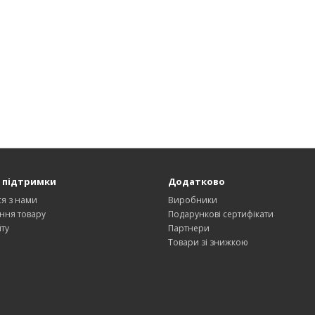
 підтримки
Додатково
ся з нами
Виробники
ння товару
Подарункові сертифікати
ту
Партнери
Товари зі знижкою