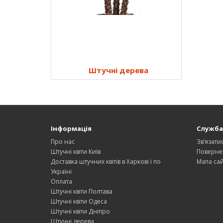
Штучні дерева
Інформація
Служба
Про нас
Зв’язати
Штучні квіти Київ
Поверне
Доставка штучних квітів в Харкові і по
Мапа сай
Україні
Оплата
Штучні квіти Полтава
Штучні квіти Одеса
Штучні квіти Дніпро
Штучні дерева