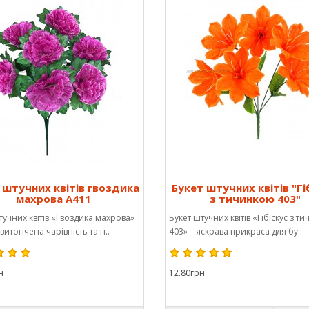
 штучних квітів гвоздика
Букет штучних квітів "Гі
махрова А411
з тичинкою 403"
тучних квітів «Гвоздика махрова»
Букет штучних квітів «Гібіскус з т
витончена чарівність та н..
403» – яскрава прикраса для бу..
н
12.80грн