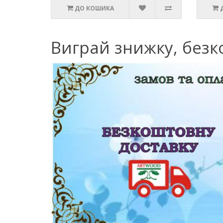
ДО КОШИКА
Виграй знижку, безк