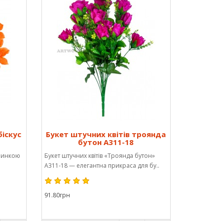
біскус
Букет штучних квітів троянда
бутон А311-18
ичинкою
Букет штучних квітів «Троянда бутон»
А311-18 — елегантна прикраса для бу..
91.80грн