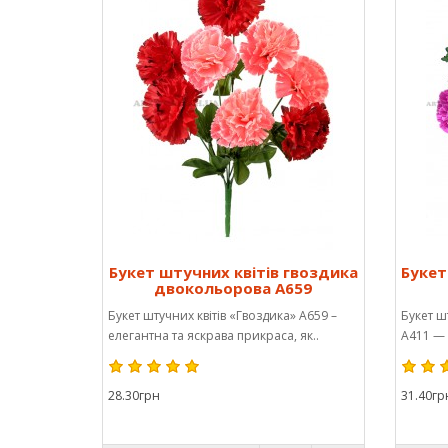
Букет штучних квітів гвоздика
Букет
двокольорова А659
Букет штучних квітів «Гвоздика» А659 –
Букет ш
елегантна та яскрава прикраса, як..
А411 — 
28.30грн
31.40гр