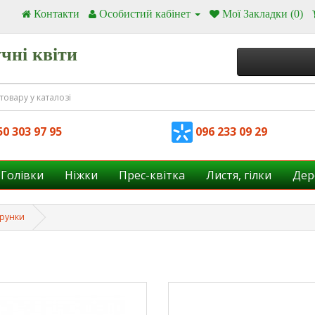
Контакти
Особистий кабінет
Мої Закладки (0)
чні квіти
0 303 97 95
096 233 09 29
Голівки
Ніжки
Прес-квітка
Листя, гілки
Дер
арунки