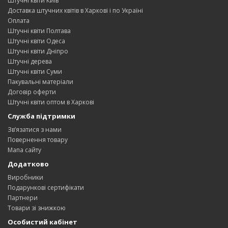
Штучні квіти Київ
Доставка штучних квітів в Харкові і по Україні
Оплата
Штучні квіти Полтава
Штучні квіти Одеса
Штучні квіти Дніпро
Штучні дерева
Штучні квіти Суми
Пакувальні матеріали
Договір оферти
Штучні квіти оптом в Харкові
Служба підтримки
Зв’язатися з нами
Повернення товару
Мапа сайту
Додатково
Виробники
Подарункові сертифікати
Партнери
Товари зі знижкою
Особистий кабінет