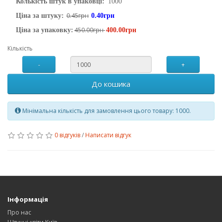
Колькість штук в упаковці:
1000
0.45грн
Ціна за штуку:
0.40грн
450.00грн
Ціна за упаковку:
400.00грн
Кількість
-
+
До кошика
Мінімальна кількість для замовлення цього товару: 1000.
0 відгуків
/
Написати відгук
Інформація
Про нас