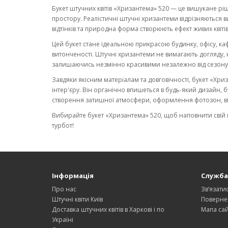
Букет штучних квітів «Хризантема» 520 — це вишукане рі
простору. Реалістичні штучні хризантеми відрізняються в
відтінків та природна форма створюють ефект живих квітів,
Цей букет стане ідеальною прикрасою будинку, офісу, ка
витонченості. Штучні хризантеми не вимагають догляду, н
залишаючись незмінно красивими незалежно від сезону
Завдяки якісним матеріалам та довговічності, букет «Х
інтер'єру. Він органічно впишеться в будь-який дизайн, 
створення затишної атмосфери, оформлення фотозон, ві
Вибирайте букет «Хризантема» 520, щоб наповнити свій 
турбот!
Інформація
Служба
Про нас
Зв’язати
Штучні квіти Київ
Поверне
Доставка штучних квітів в Харкові і по
Мапа сай
Україні