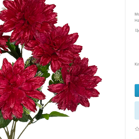
Мо
На
Це
Кі