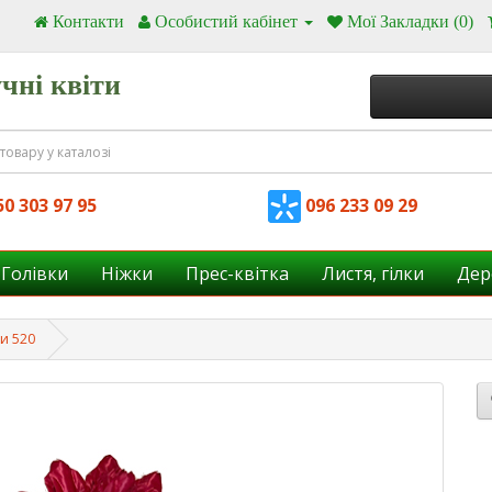
Контакти
Особистий кабінет
Мої Закладки (0)
чні квіти
0 303 97 95
096 233 09 29
Голівки
Ніжки
Прес-квітка
Листя, гілки
Дер
ми 520