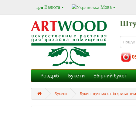
Валюта
Мова
грн
Шту
05
Роздріб
Букети
Збірний букет
Букети
Букет штучних квітів хризанте