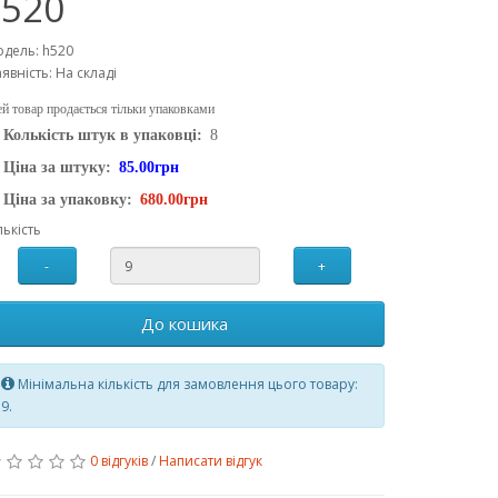
520
дель: h520
явність: На складі
й товар продається тільки упаковками
Колькість штук в упаковці:
8
Ціна за штуку:
85.00грн
Ціна за упаковку:
680.00грн
лькість
-
+
До кошика
Мінімальна кількість для замовлення цього товару:
9.
0 відгуків
/
Написати відгук