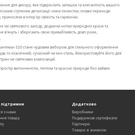
шення для декору, яке підкреслить затишок та елегантність вашого
исоким ступенем деталізації: ніжні пелюстки, плавні переходи
 приносячи в інтер'єр свіжість та гармонію.
фе чи святкового заходу, додаючи нотки природної краси та
е в'януть і зберігають свою привабливість довгі роки,
.
ризантема» 520 стане чудовим вибором для стильного оформлення
будь то класичний, сучасний чи еко-стиль. Використовуйте його для
трин чи святкових композицій.
простір витонченістю, теплом та красою природи без зайвих
 підтримки
Додатково
ся з нами
Виробники
ння товару
Подарункові сертифікати
ту
Партнери
Товари зі знижкою