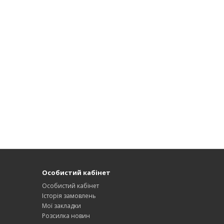
Особистий кабінет
Особистий кабінет
Історія замовлень
Мої закладки
Розсилка новин