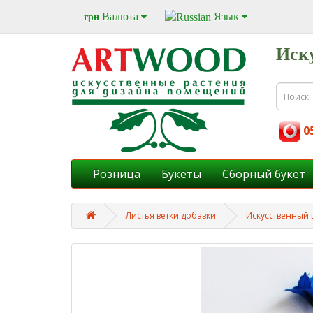
Валюта
Язык
грн
Иск
05
Розница
Букеты
Cборный букет
Листья ветки добавки
Искусственный ц