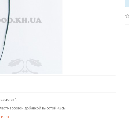
василек ".
с пластмассовой добавкой высотой 43см
силек