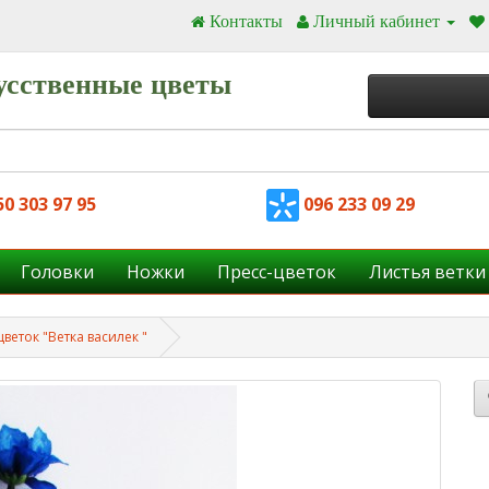
Контакты
Личный кабинет
усственные цветы
0 303 97 95
096 233 09 29
Головки
Ножки
Пресс-цветок
Листья ветки
веток "Ветка василек "