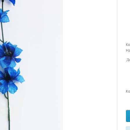
Ко
На
Да
Ко