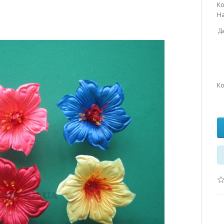
Ко
На
Да
Ко