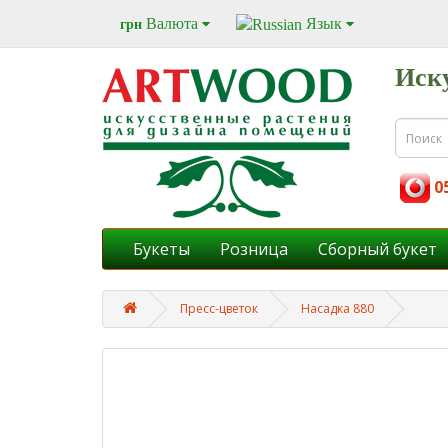
Валюта
Язык
грн
Иск
05
Букеты
Розница
Cборный букет
Пресс-цветок
Насадка 880