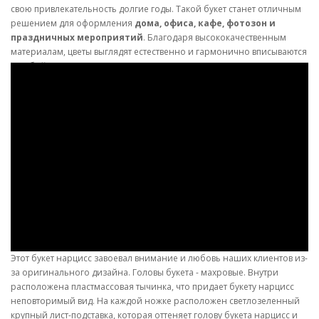
свою привлекательность долгие годы. Такой букет станет отличным
решением для оформления
дома, офиса, кафе, фотозон и
праздничных мероприятий
. Благодаря высококачественным
материалам, цветы выглядят естественно и гармонично вписываются
в любой стиль – от классического до современного.
Выбирайте
букет «Нарцисс» 647
, чтобы наполнить свое
пространство весенним настроением, свежестью и элегантностью в
любое время года!
Этот букет нарцисс завоевал внимание и любовь наших клиентов из-
за оригинального дизайна. Головы букета - махровые. Внутри
расположена пластмассовая тычинка, что придает букету нарцисс
неповторимый вид. На каждой ножке расположен светлозеленный
крупный лист-подставка, которая оттеняет голову букета нарцисс и